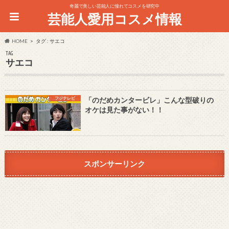
奇麗で美しい芸能人に憧れてコスメを研究中
芸能人愛用コスメ情報
HOME
タグ : サエコ
TAG
サエコ
フジテレビ
「のだめカンタービレ」こんな型破りの
オケは見た事がない！！
スポンサーリンク