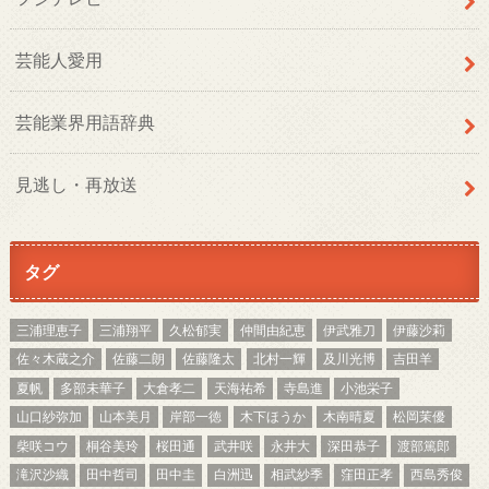
芸能人愛用
芸能業界用語辞典
見逃し・再放送
タグ
三浦理恵子
三浦翔平
久松郁実
仲間由紀恵
伊武雅刀
伊藤沙莉
佐々木蔵之介
佐藤二朗
佐藤隆太
北村一輝
及川光博
吉田羊
夏帆
多部未華子
大倉孝二
天海祐希
寺島進
小池栄子
山口紗弥加
山本美月
岸部一徳
木下ほうか
木南晴夏
松岡茉優
柴咲コウ
桐谷美玲
桜田通
武井咲
永井大
深田恭子
渡部篤郎
滝沢沙織
田中哲司
田中圭
白洲迅
相武紗季
窪田正孝
西島秀俊