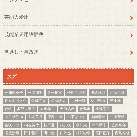
芸能人愛用
芸能業界用語辞典
見逃し・再放送
タグ
三浦理恵子
三浦翔平
久松郁実
仲間由紀恵
伊武雅刀
伊藤沙莉
佐々木蔵之介
佐藤二朗
佐藤隆太
北村一輝
及川光博
吉田羊
夏帆
多部未華子
大倉孝二
天海祐希
寺島進
小池栄子
山口紗弥加
山本美月
岸部一徳
木下ほうか
木南晴夏
松岡茉優
柴咲コウ
桐谷美玲
桜田通
武井咲
永井大
深田恭子
渡部篤郎
滝沢沙織
田中哲司
田中圭
白洲迅
相武紗季
窪田正孝
西島秀俊