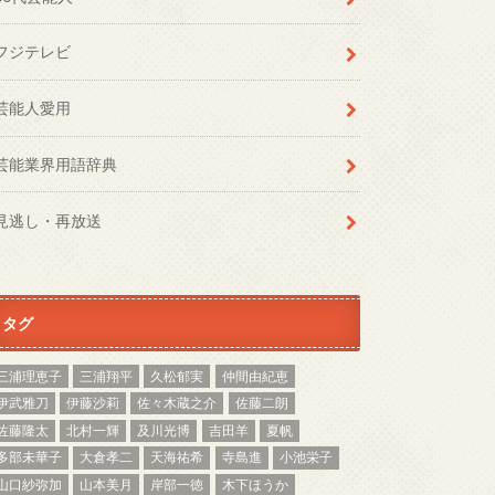
フジテレビ
芸能人愛用
芸能業界用語辞典
見逃し・再放送
タグ
三浦理恵子
三浦翔平
久松郁実
仲間由紀恵
伊武雅刀
伊藤沙莉
佐々木蔵之介
佐藤二朗
佐藤隆太
北村一輝
及川光博
吉田羊
夏帆
多部未華子
大倉孝二
天海祐希
寺島進
小池栄子
山口紗弥加
山本美月
岸部一徳
木下ほうか