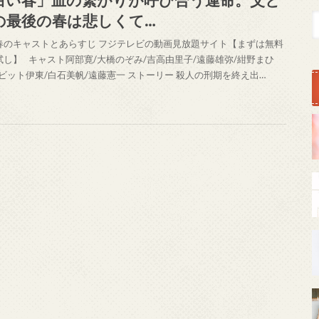
の最後の春は悲しくて…
春のキャストとあらすじ フジテレビの動画見放題サイト【まずは無料
試し】 キャスト阿部寛/大橋のぞみ/吉高由里子/遠藤雄弥/紺野まひ
デビット伊東/白石美帆/遠藤憲一 ストーリー 殺人の刑期を終え出…