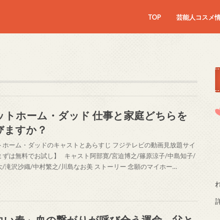
TOP
芸能人コスメ
ットホーム・ダッド 仕事と家庭どちらを
びますか？
トホーム・ダッドのキャストとあらすじ フジテレビの動画見放題サイ
まずは無料でお試し】 キャスト阿部寛/宮迫博之/篠原涼子/中島知子/
大/滝沢沙織/中村繁之/川島なお美 ストーリー 念願のマイホー…
白い春」血の繋がりが呼び合う運命。父と