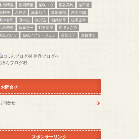
木南晴夏
松岡茉優
柴咲コウ
桐谷美玲
桜田通
武井咲
永井大
深田恭子
渡部篤郎
滝沢沙織
田中哲司
田中圭
白洲迅
相武紗季
窪田正孝
西島秀俊
遠藤憲一
野村周平
長澤まさみ
霧島れいか
高橋メアリージュン
高畑淳子
鹿賀丈史
にほんブログ村
お問合せ
お問合せ
スポンサーリンク