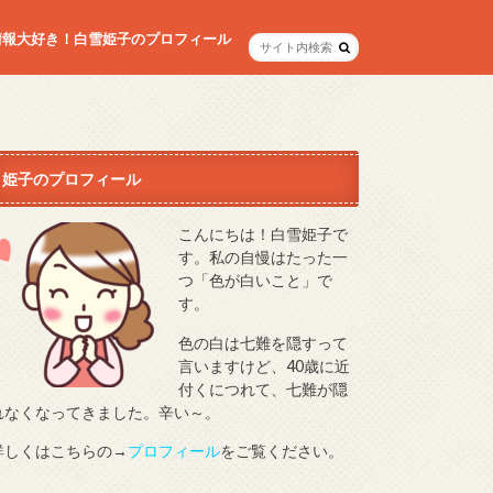
情報大好き！白雪姫子のプロフィール
姫子のプロフィール
こんにちは！白雪姫子で
す。私の自慢はたった一
つ「色が白いこと」で
す。
色の白は七難を隠すって
言いますけど、40歳に近
付くにつれて、七難が隠
れなくなってきました。辛い～。
詳しくはこちらの→
プロフィール
をご覧ください。