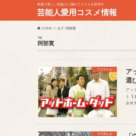
奇麗で美しい芸能人に憧れてコスメを研究中
芸能人愛用コスメ情報
HOME
タグ : 阿部寛
TAG
阿部寛
ア
フジテレビ
選
アッ
ト【
永井
「
フジテレビ