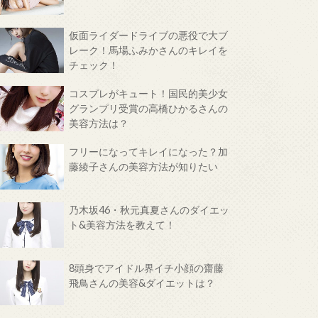
仮面ライダードライブの悪役で大ブ
レーク！馬場ふみかさんのキレイを
チェック！
コスプレがキュート！国民的美少女
グランプリ受賞の高橋ひかるさんの
美容方法は？
フリーになってキレイになった？加
藤綾子さんの美容方法が知りたい
乃木坂46・秋元真夏さんのダイエッ
ト&美容方法を教えて！
8頭身でアイドル界イチ小顔の齋藤
飛鳥さんの美容&ダイエットは？