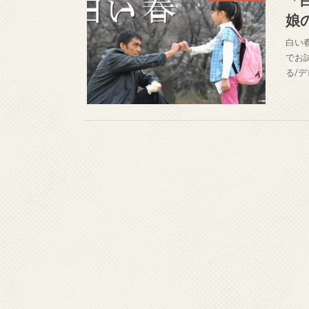
娘
白い
でお
る/