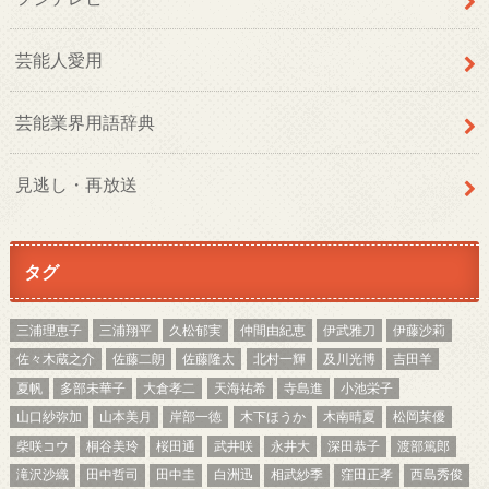
芸能人愛用
芸能業界用語辞典
見逃し・再放送
タグ
三浦理恵子
三浦翔平
久松郁実
仲間由紀恵
伊武雅刀
伊藤沙莉
佐々木蔵之介
佐藤二朗
佐藤隆太
北村一輝
及川光博
吉田羊
夏帆
多部未華子
大倉孝二
天海祐希
寺島進
小池栄子
山口紗弥加
山本美月
岸部一徳
木下ほうか
木南晴夏
松岡茉優
柴咲コウ
桐谷美玲
桜田通
武井咲
永井大
深田恭子
渡部篤郎
滝沢沙織
田中哲司
田中圭
白洲迅
相武紗季
窪田正孝
西島秀俊