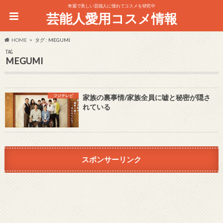
奇麗で美しい芸能人に憧れてコスメを研究中
芸能人愛用コスメ情報
HOME
タグ : MEGUMI
TAG
MEGUMI
フジテレビ
家族の裏事情/家族全員に嘘と秘密が隠さ
れている
スポンサーリンク