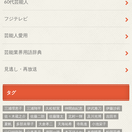
60代芸能人
フジテレビ
芸能人愛用
芸能業界用語辞典
見逃し・再放送
タグ
三浦理恵子
三浦翔平
久松郁実
仲間由紀恵
伊武雅刀
伊藤沙莉
佐々木蔵之介
佐藤二朗
佐藤隆太
北村一輝
及川光博
吉田羊
夏帆
多部未華子
大倉孝二
天海祐希
寺島進
小池栄子
山口紗弥加
山本美月
岸部一徳
木下ほうか
木南晴夏
松岡茉優