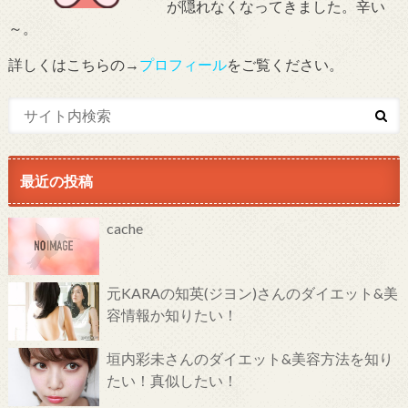
が隠れなくなってきました。辛い
～。
詳しくはこちらの→
プロフィール
をご覧ください。
最近の投稿
cache
元KARAの知英(ジヨン)さんのダイエット&美
容情報か知りたい！
垣内彩未さんのダイエット&美容方法を知り
たい！真似したい！