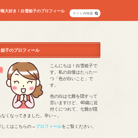
情報大好き！白雪姫子のプロフィール
姫子のプロフィール
こんにちは！白雪姫子で
す。私の自慢はたった一
つ「色が白いこと」で
す。
色の白は七難を隠すって
言いますけど、40歳に近
付くにつれて、七難が隠
れなくなってきました。辛い～。
詳しくはこちらの→
プロフィール
をご覧ください。