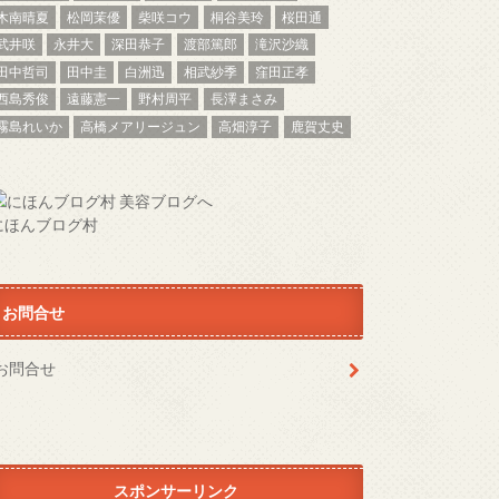
木南晴夏
松岡茉優
柴咲コウ
桐谷美玲
桜田通
武井咲
永井大
深田恭子
渡部篤郎
滝沢沙織
田中哲司
田中圭
白洲迅
相武紗季
窪田正孝
西島秀俊
遠藤憲一
野村周平
長澤まさみ
霧島れいか
高橋メアリージュン
高畑淳子
鹿賀丈史
にほんブログ村
お問合せ
お問合せ
スポンサーリンク