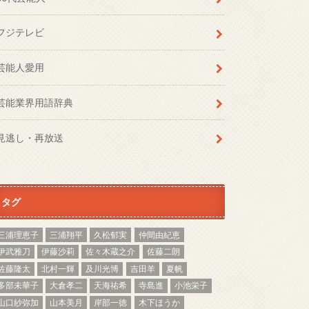
フジテレビ
芸能人愛用
芸能業界用語辞典
見逃し・再放送
タグ
三浦理恵子
三浦翔平
久松郁実
仲間由紀恵
伊武雅刀
伊藤沙莉
佐々木蔵之介
佐藤二朗
佐藤隆太
北村一輝
及川光博
吉田羊
夏帆
多部未華子
大倉孝二
天海祐希
寺島進
小池栄子
山口紗弥加
山本美月
岸部一徳
木下ほうか