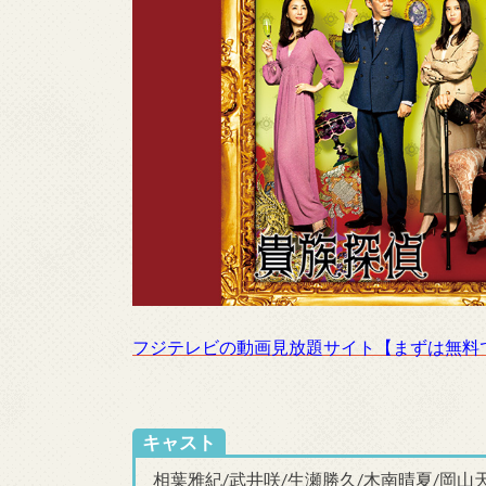
フジテレビの動画見放題サイト【まずは無料
キャスト
相葉雅紀/武井咲/生瀬勝久/木南晴夏/岡山