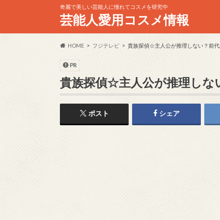
奇麗で美しい芸能人に憧れてコスメを研究中
芸能人愛用コスメ情報
HOME
フジテレビ
貴族探偵☆主人公が推理しない？前代
PR
貴族探偵☆主人公が推理しな
ポスト
シェア