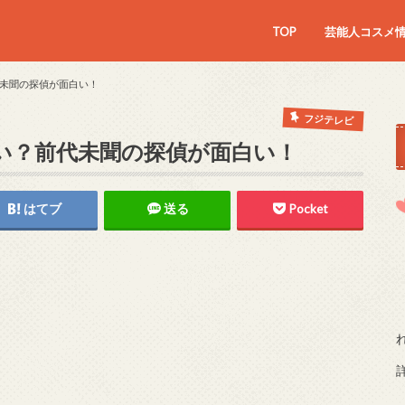
TOP
芸能人コスメ
未聞の探偵が面白い！
フジテレビ
い？前代未聞の探偵が面白い！
はてブ
送る
Pocket