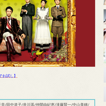
でお試し】
天音/田中道子/井川遥/仲間由紀恵/滝藤賢一/中山美穂/