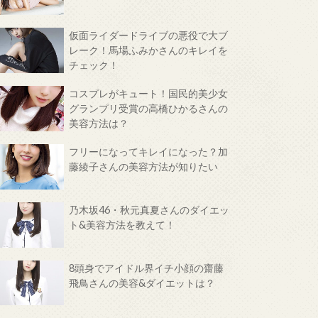
仮面ライダードライブの悪役で大ブ
レーク！馬場ふみかさんのキレイを
チェック！
コスプレがキュート！国民的美少女
グランプリ受賞の高橋ひかるさんの
美容方法は？
フリーになってキレイになった？加
藤綾子さんの美容方法が知りたい
乃木坂46・秋元真夏さんのダイエッ
ト&美容方法を教えて！
8頭身でアイドル界イチ小顔の齋藤
飛鳥さんの美容&ダイエットは？