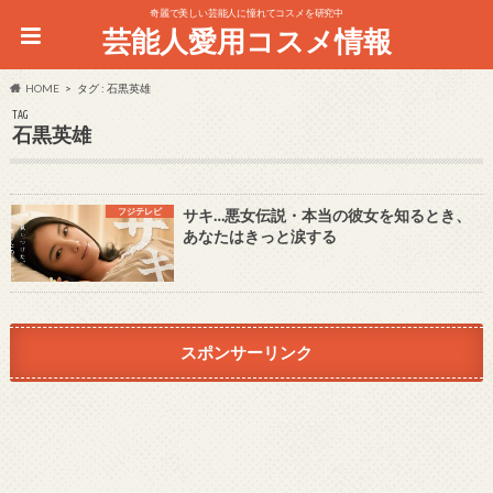
奇麗で美しい芸能人に憧れてコスメを研究中
芸能人愛用コスメ情報
HOME
タグ : 石黒英雄
TAG
石黒英雄
フジテレビ
サキ…悪女伝説・本当の彼女を知るとき、
あなたはきっと涙する
スポンサーリンク