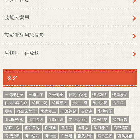
芸能人愛用
芸能業界用語辞典
見逃し・再放送
タグ
三浦理恵子
三浦翔平
久松郁実
仲間由紀恵
伊武雅刀
伊藤沙莉
佐々木蔵之介
佐藤二朗
佐藤隆太
北村一輝
及川光博
吉田羊
夏帆
多部未華子
大倉孝二
天海祐希
寺島進
小池栄子
山口紗弥加
山本美月
岸部一徳
木下ほうか
木南晴夏
松岡茉優
柴咲コウ
桐谷美玲
桜田通
武井咲
永井大
深田恭子
渡部篤郎
滝沢沙織
田中哲司
田中圭
白洲迅
相武紗季
窪田正孝
西島秀俊