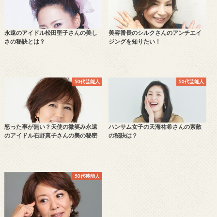
永遠のアイドル松田聖子さんの美し
美容番長のシルクさんのアンチエイ
さの秘訣とは？
ジングを知りたい！
50代芸能人
50代芸能人
怒った事が無い？天使の微笑み永遠
ハンサム女子の天海祐希さんの素敵
のアイドル石野真子さんの美の秘密
の秘訣は？
50代芸能人