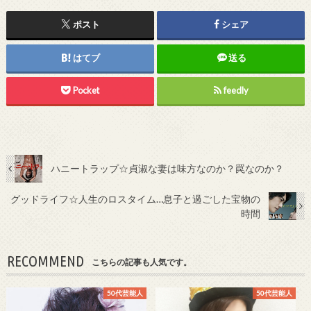
ポスト
シェア
はてブ
送る
Pocket
feedly
ハニートラップ☆貞淑な妻は味方なのか？罠なのか？
グッドライフ☆人生のロスタイム…息子と過ごした宝物の
時間
RECOMMEND
こちらの記事も人気です。
50代芸能人
50代芸能人