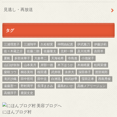
見逃し・再放送
タグ
三浦理恵子
三浦翔平
久松郁実
仲間由紀恵
伊武雅刀
伊藤沙莉
佐々木蔵之介
佐藤二朗
佐藤隆太
北村一輝
及川光博
吉田羊
夏帆
多部未華子
大倉孝二
天海祐希
寺島進
小池栄子
山口紗弥加
山本美月
岸部一徳
木下ほうか
木南晴夏
松岡茉優
柴咲コウ
桐谷美玲
桜田通
武井咲
永井大
深田恭子
渡部篤郎
滝沢沙織
田中哲司
田中圭
白洲迅
相武紗季
窪田正孝
西島秀俊
遠藤憲一
野村周平
長澤まさみ
霧島れいか
高橋メアリージュン
高畑淳子
鹿賀丈史
にほんブログ村