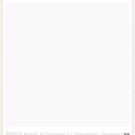
新垣結衣 Aragaki Yui Fanspageさん(@aragakiyui_fanspage)がシェアした投稿