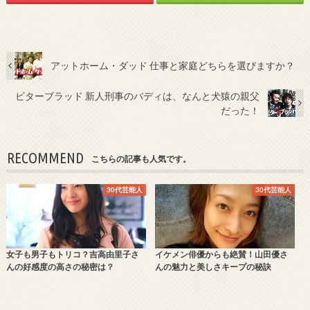
アットホーム・ダッド 仕事と家庭どちらを選びますか？
ビターブラッド 新人刑事のバディは、なんと犬猿の親父
だった！
RECOMMEND
こちらの記事も人気です。
30代芸能人
30代芸能人
女子も男子もトリコ？吉高由里子さ
イケメン俳優からも絶賛！山田優さ
んの好感度の高さの秘密は？
んの魅力と美しさキープの秘訣