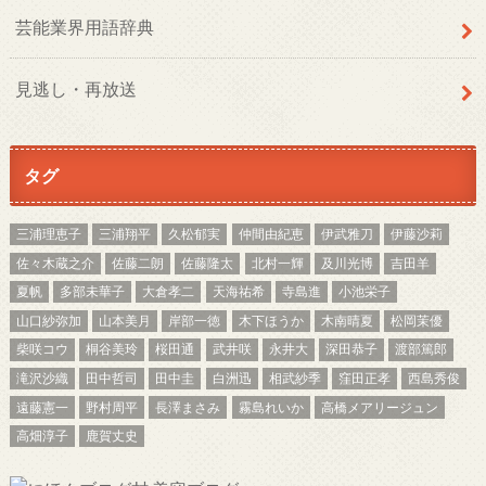
芸能業界用語辞典
見逃し・再放送
タグ
三浦理恵子
三浦翔平
久松郁実
仲間由紀恵
伊武雅刀
伊藤沙莉
佐々木蔵之介
佐藤二朗
佐藤隆太
北村一輝
及川光博
吉田羊
夏帆
多部未華子
大倉孝二
天海祐希
寺島進
小池栄子
山口紗弥加
山本美月
岸部一徳
木下ほうか
木南晴夏
松岡茉優
柴咲コウ
桐谷美玲
桜田通
武井咲
永井大
深田恭子
渡部篤郎
滝沢沙織
田中哲司
田中圭
白洲迅
相武紗季
窪田正孝
西島秀俊
遠藤憲一
野村周平
長澤まさみ
霧島れいか
高橋メアリージュン
高畑淳子
鹿賀丈史