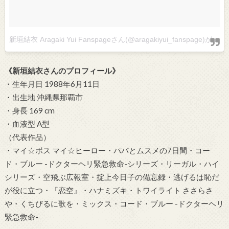
新垣結衣 Aragaki Yui Fanspageさん(@aragakiyui_fanspage)がシェアした投稿
《新垣結衣さんのプロフィール》
・生年月日 1988年6月11日
・出生地 沖縄県那覇市
・身長 169 cm
・血液型 A型
（代表作品）
・マイ☆ボス マイ☆ヒーロー・パパとムスメの7日間・コー
ド・ブルー -ドクターヘリ緊急救命-シリーズ・リーガル・ハイ
シリーズ・空飛ぶ広報室・掟上今日子の備忘録・逃げるは恥だ
が役に立つ・『恋空』・ハナミズキ・トワイライト ささらさ
や・くちびるに歌を・ミックス・コード・ブルー -ドクターヘリ
緊急救命-