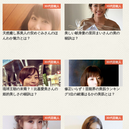
30代芸能人
30代芸能人
天然癒し系美人の安めぐみさんのほ
美しい献身妻の里田まいさんの美の
んわか魅力とは？
秘訣は？
30代芸能人
30代芸能人
琉球王朝の末裔？！比嘉愛美さんの
修正いらず！芸能界の美肌ランキン
姫的美しさの秘訣は？
グ1位の綾瀬はるかの美肌とは？
30代芸能人
30代芸能人