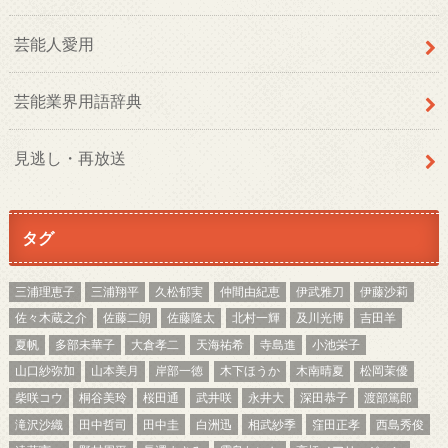
芸能人愛用
芸能業界用語辞典
見逃し・再放送
タグ
三浦理恵子
三浦翔平
久松郁実
仲間由紀恵
伊武雅刀
伊藤沙莉
佐々木蔵之介
佐藤二朗
佐藤隆太
北村一輝
及川光博
吉田羊
夏帆
多部未華子
大倉孝二
天海祐希
寺島進
小池栄子
山口紗弥加
山本美月
岸部一徳
木下ほうか
木南晴夏
松岡茉優
柴咲コウ
桐谷美玲
桜田通
武井咲
永井大
深田恭子
渡部篤郎
滝沢沙織
田中哲司
田中圭
白洲迅
相武紗季
窪田正孝
西島秀俊